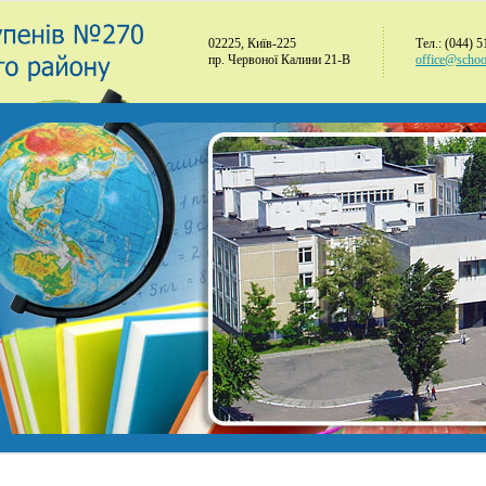
02225, Київ-225
Тел.: (044) 
пр. Червоної Калини 21-В
office@schoo