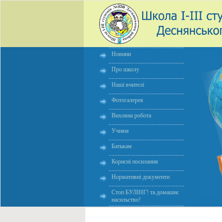
Новини
Про школу
Наші вчителі
Фотогалерея
Виховна робота
Учням
Батькам
Корисні посилання
Нормативні документи
Стоп БУЛІНГ! та домашнє
насильство!