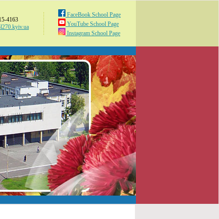
FaceBook School Page
515-4163
YouTube School Page
l270.kyiv.ua
Instagram School Page