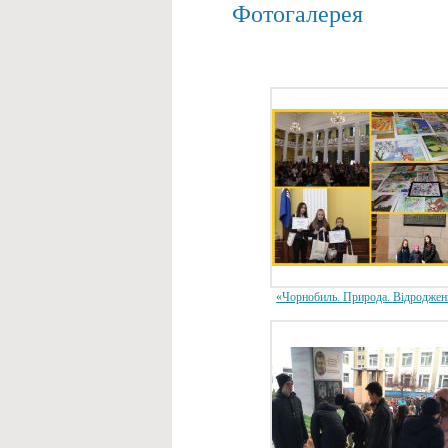
Фотогалерея
«Чорнобиль. Природа. Відроджен