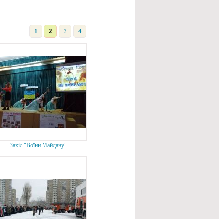
1
2
3
4
Захід "Воїни Майдану"