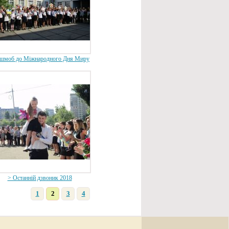
шмоб до Міжнародного Дня Миру
> Останній дзвоник 2018
1
2
3
4