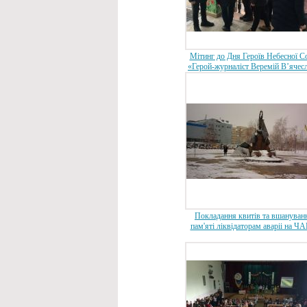
Мітинг до Дня Героїв Небесної С
«Герой-журналіст Веремій В’ячес
Покладання квитiв та вшануван
пам'ятi лiквiдаторам аварii на ЧА