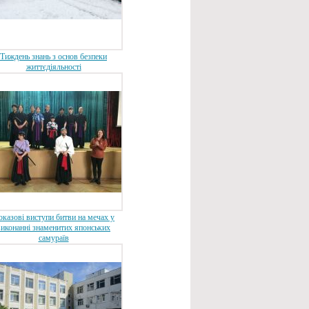
Тиждень знань з основ безпеки
життєдіяльності
казові виступи битви на мечах у
виконанні знаменитих японських
самураїв