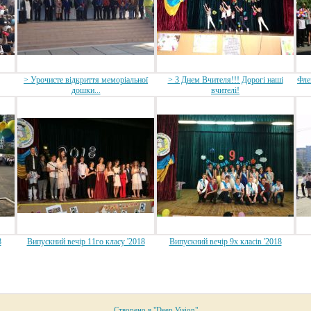
> Урочисте відкриття меморіальної
> З Днем Вчителя!!! Дорогі наші
Фле
дошки...
вчителі!
8
Випускний вечір 11го класу '2018
Випускний вечір 9х класів '2018
Створено в "Deep Vision"