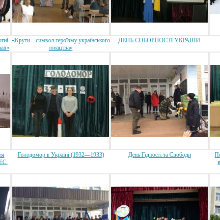
отні
«Крути – символ героїзму українського
ДЕНЬ СОБОРНОСТІ УКРАЇНИ
лав»
юнацтва»
ня
Голодомор в Україні (1932—1933)
День Гідності та Свободи
По
ЕС.