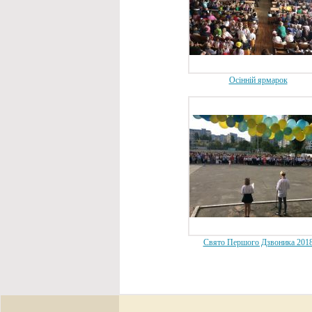
Осінній ярмарок
Свято Першого Дзвоника 201