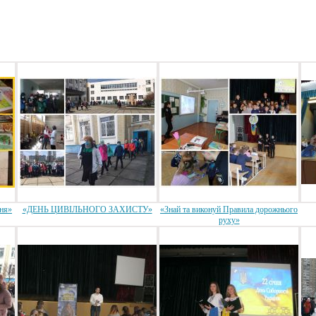
ня»
«ДЕНЬ ЦИВІЛЬНОГО ЗАХИСТУ»
«Знай та виконуй Правила дорожнього
руху»