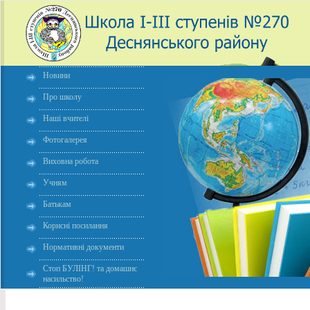
Новини
Про школу
Наші вчителі
Фотогалерея
Виховна робота
Учням
Батькам
Корисні посилання
Нормативні документи
Стоп БУЛІНГ! та домашнє
насильство!