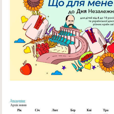
Докладніше
Архів новин
Рік
Січ
Лют
Бер
Кві
Тра