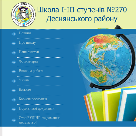
Новини
Про школу
Наші вчителі
Фотогалерея
Виховна робота
Учням
Батькам
Корисні посилання
Нормативні документи
Стоп БУЛІНГ! та домашнє
насильство!