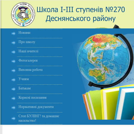
Новини
Про школу
Наші вчителі
Фотогалерея
Виховна робота
Учням
Батькам
Корисні посилання
Нормативні документи
Стоп БУЛІНГ! та домашнє
насильство!